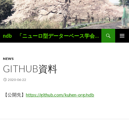
検
ndb 「ニューロ型データーベース学会」 Simplicity is the Key
索
コ
メインメ
ン
ニュー
テ
ン
NEWS
ツ
GITHUB資料
へ
ス
2020-06-22
キ
ッ
【公開先】
https://github.com/kuhen-org/ndb
プ