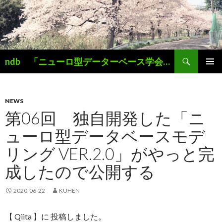
検
ndb 「ニューロ型データーベース学会」 Simplicity is the Key
索
コ
メインメ
ン
ニュー
テ
ン
NEWS
ツ
第06回 独自開発した「ニ
へ
ューロ型データベースモデ
ス
キ
リング VER.2.0」がやっと完
ッ
プ
成したので公開する
2020-06-22
KUHEN
【 Qiita 】に 投稿しました。