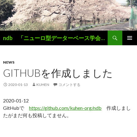
検
ndb 「ニューロ型データーベース学会」 Simplicity is the Key
索
コ
メインメ
ン
ニュー
テ
ン
NEWS
ツ
GITHUBを作成しました
へ
ス
2020-01-13
KUHEN
コメントする
キ
ッ
2020-01-12
プ
GitHubで
https://github.com/kuhen-org/ndb
作成しまし
たがまだ何も投稿してません。