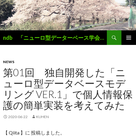
検
ndb 「ニューロ型データーベース学会」 Simplicity is the Key
索
コ
メインメ
ン
ニュー
テ
ン
NEWS
ツ
第01回 独自開発した「ニ
へ
ューロ型データベースモデ
ス
キ
リング VER.1」で個人情報保
ッ
プ
護の簡単実装を考えてみた
2020-06-22
KUHEN
【 Qiita 】に 投稿しました。